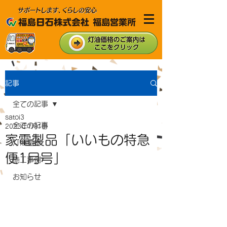
記事
全ての記事
satoi3
全ての記事
2023年1月1日
家電製品「いいもの特急
灯油価格
便1月号」
施工事例
お知らせ