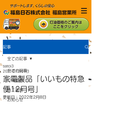
記事
全ての記事
satoi3
全ての記事
2021年12月1日
家電製品「いいもの特急
灯油価格
便12月号」
施工事例
更新日：
2022年2月8日
お知らせ