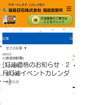
記事
全ての記事
satoi3
全ての記事
2023年2月11日
[灯油価格のお知らせ・2
灯油価格
月灯油イベントカレンダ
施工事例
ー]
お知らせ