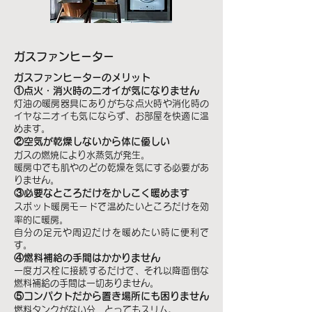
ガスファンヒーター
ガスファンヒーターのメリット
①点火・消火時のニオイが気になりません
灯油の暖房器具にありがちな点火時や消化時の
イヤなニオイも気にならず、お部屋を快適に温
めます。
②空気が乾燥しないから体に優しい
ガスの燃焼により水蒸気が発生。
暖房中でも肌やのどの乾燥を気にする必要があ
りません。
③必要なところだけをかしこく暖めます
スポット暖房モードで温めたいところだけを効
率的に暖房。
自分の足元や周辺だけを暖めたい時に便利で
す。
④燃料補給の手間はかかりません
一度ガス栓に接続するだけで、それ以降面倒な
燃料補給の手間は一切ありません。
⑤コンパクトだから置き場所にも困りません
燃料タンクがない分、とってもスリム。