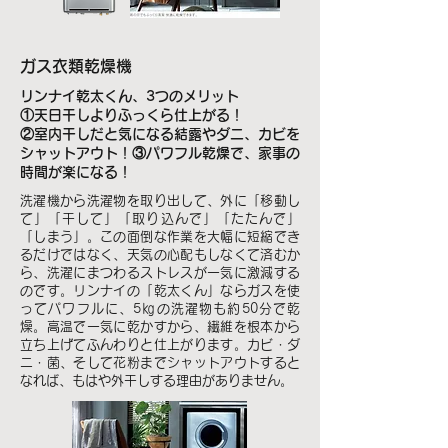
ガス衣類乾燥機
リンナイ乾太くん、3つのメリット
①天日干しよりふっくら仕上がる！
②室内干しだと気になる結露やダニ、カビを
シャットアウト！③パワフル乾燥で、家事の
時間が楽になる！
洗濯機から洗濯物を取り出して、外に「移動し
て」「干して」「取り込んで」「たたんで」
「しまう」。この面倒な作業を大幅に短縮でき
るだけではなく、天気の心配もしなくて済むか
ら、洗濯にまつわるストレスが一気に激減する
のです。リンナイの「乾太くん」ならガスを使
ってパワフルに、5㎏の洗濯物も約50分で乾
燥。高温で一気に乾かすから、繊維を根本から
立ち上げてふんわりと仕上がります。カビ・ダ
ニ・菌、そして花粉までシャットアウトすると
なれば、もはや外干しする理由がありません。