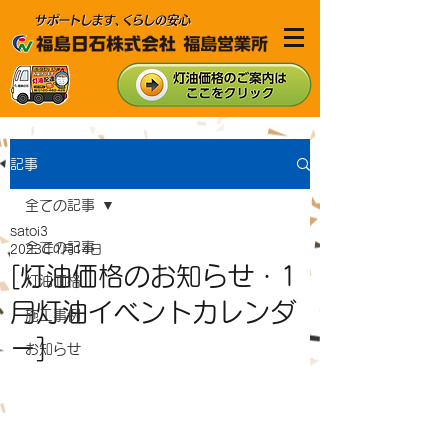
記事
全ての記事
satoi3
全ての記事
2023年1月14日
[灯油価格のお知らせ・1
灯油価格
月灯油イベントカレンダ
施工事例
ー]
お知らせ