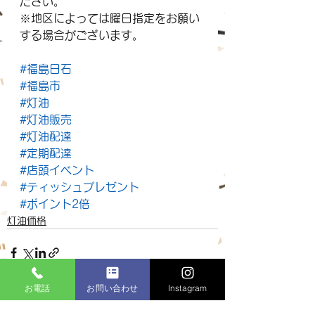
ださい。
※地区によっては曜日指定をお願い
する場合がございます。
#福島日石
#福島市
#灯油
#灯油販売
#灯油配達
#定期配達
#店頭イベント
#ティッシュプレゼント
#ポイント2倍
灯油価格
お電話
お問い合わせ
Instagram
すべて表示
最新記事