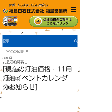
記事
全ての記事
satoi3
全ての記事
2025年10月22日
[現在の灯油価格・11月
灯油価格
灯油イベントカレンダー
施工事例
のお知らせ]
お知らせ