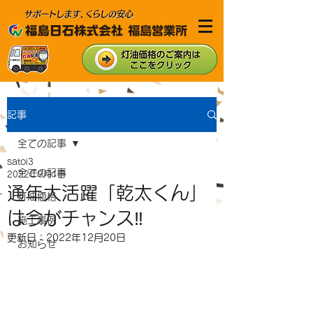
記事
全ての記事
satoi3
全ての記事
2022年9月1日
通年大活躍「乾太くん」
灯油価格
は今がチャンス‼
施工事例
更新日：
2022年12月20日
お知らせ