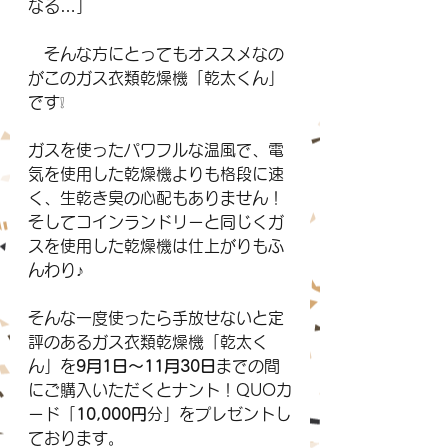
なる…」
　そんな方にとってもオススメなの
がこのガス衣類乾燥機「乾太くん」
です❕
ガスを使ったパワフルな温風で、電
気を使用した乾燥機よりも格段に速
く、生乾き臭の心配もありません！
そしてコインランドリーと同じくガ
スを使用した乾燥機は仕上がりもふ
んわり♪
そんな一度使ったら手放せないと定
評のあるガス衣類乾燥機「乾太く
ん」を
9月1日～11月30日
までの間
にご購入いただくとナント！QUOカ
ード「
10,000円
分」をプレゼントし
ております。